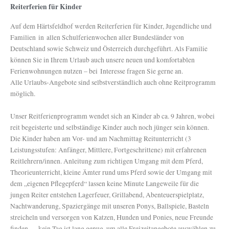
Reiterferien für Kinder
Auf dem Härtsfeldhof werden Reiterferien für Kinder, Jugendliche und
Familien in allen Schulferienwochen aller Bundesländer von
Deutschland sowie Schweiz und Österreich durchgeführt. Als Familie
können Sie in Ihrem Urlaub auch unsere neuen und komfortablen
Ferienwohnungen nutzen – bei Interesse fragen Sie gerne an.
Alle Urlaubs-Angebote sind selbstverständlich auch ohne Reitprogramm
möglich.
Unser Reitferienprogramm wendet sich an Kinder ab ca. 9 Jahren, wobei
reit begeisterte und selbständige Kinder auch noch jünger sein können.
Die Kinder haben am Vor- und am Nachmittag Reitunterricht (3
Leistungsstufen: Anfänger, Mittlere, Fortgeschrittene) mit erfahrenen
Reitlehrern/innen. Anleitung zum richtigen Umgang mit dem Pferd,
Theorieunterricht, kleine Ämter rund ums Pferd sowie der Umgang mit
dem „eigenen Pflegepferd“ lassen keine Minute Langeweile für die
jungen Reiter entstehen Lagerfeuer, Grillabend, Abenteuerspielplatz,
Nachtwanderung, Spaziergänge mit unseren Ponys, Ballspiele, Basteln
streicheln und versorgen von Katzen, Hunden und Ponies, neue Freunde
finden … kein Tag ist lang genug, um alle Freizeitangebote auswählen zu